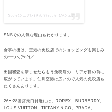
Sucle(シュクレ)さん(@sucle_)がシェアした投稿
–
2018年 
SNSでの人気な理由もわかります。
食事の後は、空港の免税店でのショッピングも楽しみ
の一つ＼(^o^)／
出国審査を済ませたらもう免税店のエリアが目の前に
広がっています。仁川空港は広いので人気の免税店も
たくさんあります。
26〜28番搭乗口付近には、ROREX、BURBERRY、
LOUIS VUITTON、TIFFANY & CO、PRADA、