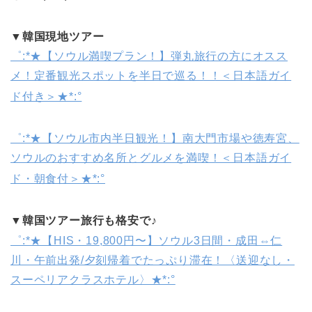
▼韓国現地ツアー
゜:*★【ソウル満喫プラン！】弾丸旅行の方にオスス
メ！定番観光スポットを半日で巡る！！＜日本語ガイ
ド付き＞★*:°
゜:*★【ソウル市内半日観光！】南大門市場や徳寿宮、
ソウルのおすすめ名所とグルメを満喫！＜日本語ガイ
ド・朝食付＞★*:°
▼韓国ツアー旅行も格安で♪
゜:*★【HIS・19,800円〜】ソウル3日間・成田⇔仁
川・午前出発/夕刻帰着でたっぷり滞在！〈送迎なし・
スーペリアクラスホテル〉★*:°