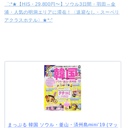
゜:*★【HIS・29,800円〜】ソウル3日間・羽田⇔金
浦・人気の明洞エリアに滞在！〈送迎なし・スーペリ
アクラスホテル〉★*:°
まっぷる 韓国 ソウル・釜山・済州島mini’19 (マッ