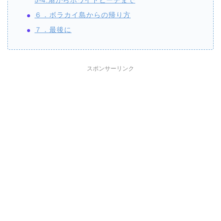
5-4.港からホワイトビーチまで
６．ボラカイ島からの帰り方
７．最後に
スポンサーリンク