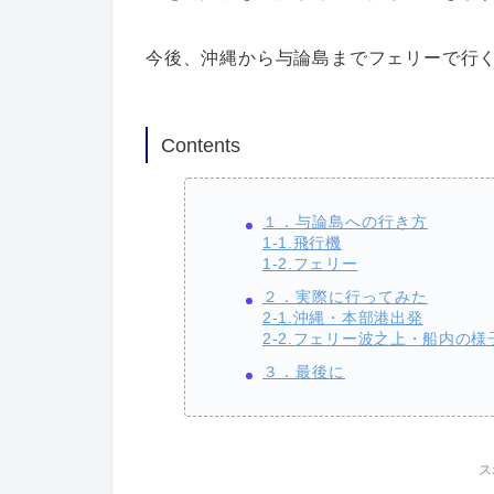
今後、沖縄から与論島までフェリーで行
Contents
１．与論島への行き方
1-1.飛行機
1-2.フェリー
２．実際に行ってみた
2-1.沖縄・本部港出発
2-2.フェリー波之上・船内の様
３．最後に
ス