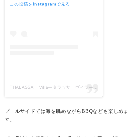
この投稿をInstagramで見る
THALASSA Villa―タラッサ ヴィラ― 与論島(@thalassahaa_yoron)がシェアした投稿
プールサイドでは海を眺めながらBBQなども楽しめま
す。