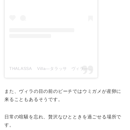
THALASSA Villa―タラッサ ヴィラ― 与論島(@thalassahaa_yoron)がシェアした投稿
また、ヴィラの目の前のビーチではウミガメが産卵に
来ることもあるそうです。
日常の喧騒を忘れ、贅沢なひとときを過ごせる場所で
す。